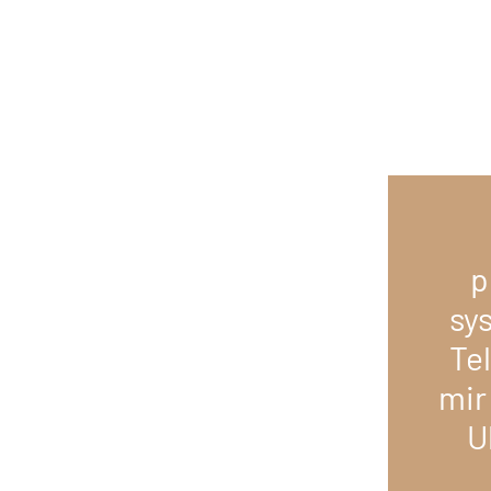
p
sy
Te
mir
U